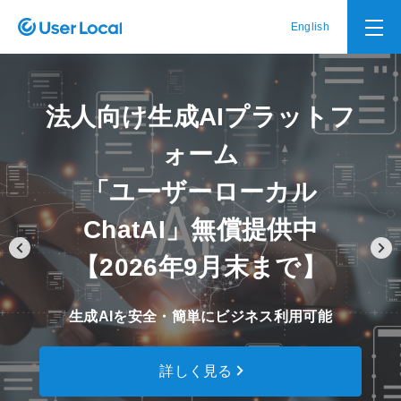
English
人向け生成AIプラットフ
ビ
ォーム
「ユーザーローカル
ChatAI」無償提供中
ビッグ
ーを駆
【2026年9月末まで】
5,
成AIを安全・簡単にビジネス利用可能
詳しく見る