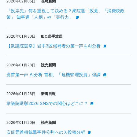
2026年02月05日
長崎新聞
『投票先』何を重視して決める？衆院選「政党」「消費税政
策」 知事選「人柄」や「実行力」
2026年01月30日
IBC岩手放送
【衆議院選挙】岩手3区候補者の第一声をAI分析
2026年01月28日
読売新聞
党首第一声 AI分析 首相、「危機管理投資」強調
2026年01月26日
新潟日報
衆議院選挙2026 SNSでの関心はどこに？
2026年01月20日
読売新聞
安倍元首相銃撃事件公判へのＸ投稿分析